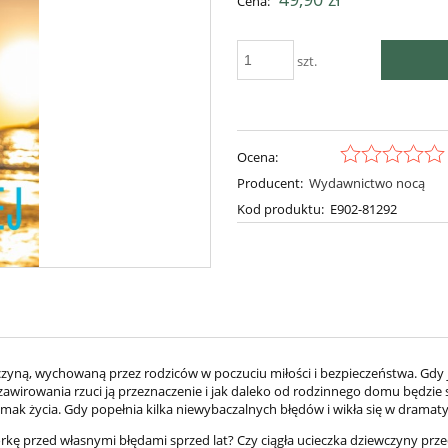
Cena:
płatności
szt.
Ocena:
Producent:
Wydawnictwo nocą
Kod produktu:
E902-81292
wentualnych kosztów
zyną, wychowaną przez rodziców w poczuciu miłości i bezpieczeństwa. Gdy ja
 zawirowania rzuci ją przeznaczenie i jak daleko od rodzinnego domu będzie
ak życia. Gdy popełnia kilka niewybaczalnych błędów i wikła się w dramatycz
órkę przed własnymi błędami sprzed lat? Czy ciągła ucieczka dziewczyny prz