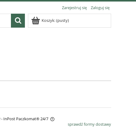
Zarejestruj się
Zaloguj się
Koszyk:
(pusty)
ł
- InPost Paczkomat® 24/7
sprawdź formy dostawy
ra ewentualnych kosztów