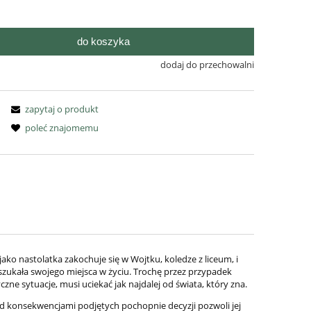
do koszyka
dodaj do przechowalni
zapytaj o produkt
poleć znajomemu
ko nastolatka zakochuje się w Wojtku, koledze z liceum, i
 szukała swojego miejsca w życiu. Trochę przez przypadek
ne sytuacje, musi uciekać jak najdalej od świata, który zna.
ed konsekwencjami podjętych pochopnie decyzji pozwoli jej