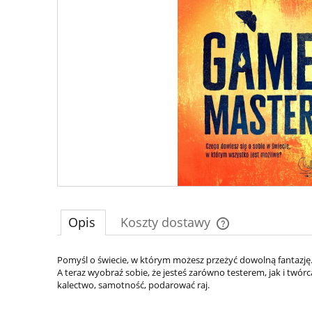
Opis
Koszty dostawy
Cena nie zawiera e
Pomyśl o świecie, w którym możesz przeżyć dowolną fantazję.
A teraz wyobraź sobie, że jesteś zarówno testerem, jak i twó
płatności
kalectwo, samotność, podarować raj.