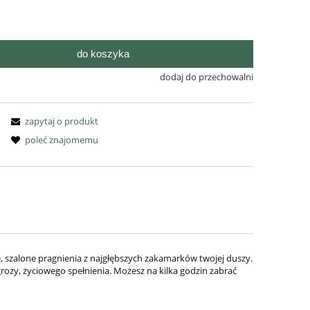
ra ewentualnych kosztów
do koszyka
dodaj do przechowalni
zapytaj o produkt
poleć znajomemu
, szalone pragnienia z najgłębszych zakamarków twojej duszy.
rozy, życiowego spełnienia. Możesz na kilka godzin zabrać