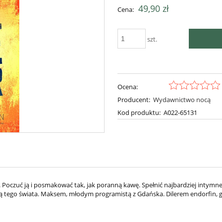
Cena nie zawie
49,90 zł
Cena:
płatności
szt.
Ocena:
Producent:
Wydawnictwo nocą
Kod produktu:
A022-65131
wentualnych kosztów
 Poczuć ją i posmakować tak, jak poranną kawę. Spełnić najbardziej intymne
rcą tego świata. Maksem, młodym programistą z Gdańska. Dilerem endorfin, g