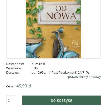
Dostępność:
duża ilość
Wysyłka w:
5 dni
Dostawa:
od 10,99 zł
- InPost Paczkomat® 24/7
sprawdź formy dostawy
Cena nie zawiera ewentualnych kosztów płatności
49,90 zł
Cena:
do koszyka