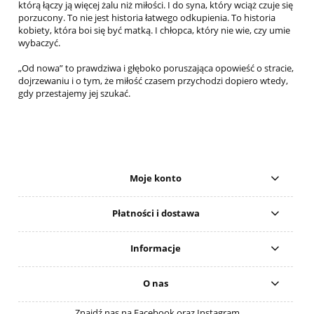
którą łączy ją więcej żalu niż miłości. I do syna, który wciąż czuje się
porzucony. To nie jest historia łatwego odkupienia. To historia
kobiety, która boi się być matką. I chłopca, który nie wie, czy umie
wybaczyć.
„Od nowa” to prawdziwa i głęboko poruszająca opowieść o stracie,
dojrzewaniu i o tym, że miłość czasem przychodzi dopiero wtedy,
gdy przestajemy jej szukać.
Moje konto
Płatności i dostawa
Informacje
O nas
Znajdź nas na Facebook oraz Instagram