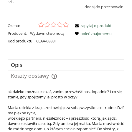
szt.
dodaj do przechowalni
Ocena:
zapytaj o produkt
Producent:
Wydawnictwo nocą
poleć znajomemu
Kod produktu:
6EAA-6888F
Opis
Koszty dostawy
Cena nie zawiera ewentualnych kosztów płatności
ak daleko można uciekać, zanim przeszłość nas dopadnie? I co się
stanie, gdy spojrzymy jej prosto w oczy?
Marta uciekła z kraju, zostawiając za sobą wszystko, co trudne. Dziś
ma piękne życie,
włoskiego partnera, niezależność – i przeszłość, którą, jak sądzi,
dawno zostawiła za sobą. Gdy umiera jej matka, Marta musi wrócić
do rodzinnego domu, o którym chciała zapomnieć. Do siostry, z