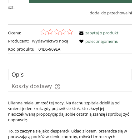
szt.
dodaj do przechowalni
Ocena:
zapytaj o produkt
Producent:
Wydawnictwo nocą
poleć znajomemu
Kod produktu:
04D5-969EA
Opis
Koszty dostawy
Cena nie zawiera ewentualnych kosztów płatności
Lilianna miała umrzeć tej nocy. Na dachu szpitala dzielił ją od
śmierci jeden krok, gdy pojawił się ktoś, kto złożył jej
nieoczekiwaną propozycję: daj sobie ostatnią szansę i spróbuj żyć
naprawdę.
To, co zaczyna się jako desperacki układ z losem, przeradza się w
poruszającą podróż w cieniu choroby, miłości i mrocznych