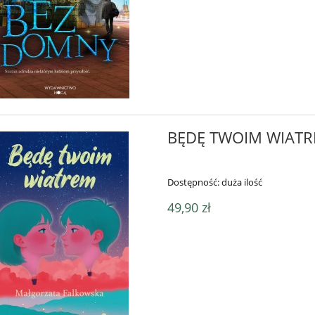
 MI PRAWDĘ - Justyna
SKAZANI NA MROK
Spandel
31,90 zł
26,90 zł
51,90 zł
46,90 zł
a regularna:
Cena regularna:
do koszyka
do koszyka
BĘDĘ TWOIM WIAT
Dostępność:
duża ilość
49,90 zł